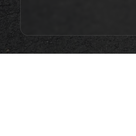
INFORMATIONS
TYPE : VRD, espaces verts, éclairage public