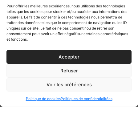
Pour offrir les meilleures expériences, nous utilisons des technologies
telles que les cookies pour stocker et/ou accéder aux informations des
appareils. Le fait de consentir à ces technologies nous permettra de
traiter des données telles que le comportement de navigation ou les ID
uniques sur ce site. Le fait de ne pas consentir ou de retirer son
consentement peut avoir un effet négatif sur certaines caractéristiques
et fonctions.
Accepter
Refuser
Requalification de la rue de la
Voir les préférences
Fontaine à Santeny
Politique de cookies
Politiques de confidentialitées
INFORMATIONS
TYPE : Pavage, espaces verts, éclairage public
LOCALISATION : Santeny